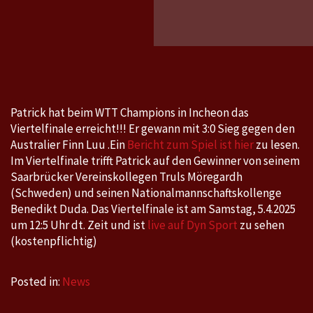
Champ
in
Incheo
1.4.-6.
Patrick hat beim WTT Champions in Incheon das
Viertelfinale erreicht!!! Er gewann mit 3:0 Sieg gegen den
Australier Finn Luu .Ein
Bericht zum Spiel ist hier
zu lesen.
Im Viertelfinale trifft Patrick auf den Gewinner von seinem
Saarbrücker Vereinskollegen Truls Möregardh
(Schweden) und seinen Nationalmannschaftskollenge
Benedikt Duda. Das Viertelfinale ist am Samstag, 5.4.2025
um 12:5 Uhr dt. Zeit und ist
live auf Dyn Sport
zu sehen
(kostenpflichtig)
Posted in:
News