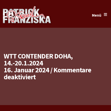
≡
Menü
WTT CONTENDER DOHA,
14.-20.1.2024
16. Januar 2024
/
Kommentare
für
deaktiviert
WTT
Contender
Doha,
14.-20.1.2024