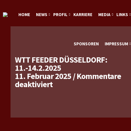
HOME
NEWS
PROFIL
KARRIERE
MEDIA
LINKS
SPONSOREN
IMPRESSUM
WTT FEEDER DÜSSELDORF:
11.-14.2.2025
11. Februar 2025
/
Kommentare
für
deaktiviert
WTT
Feeder
Düsseldorf:
11.-14.2.2025