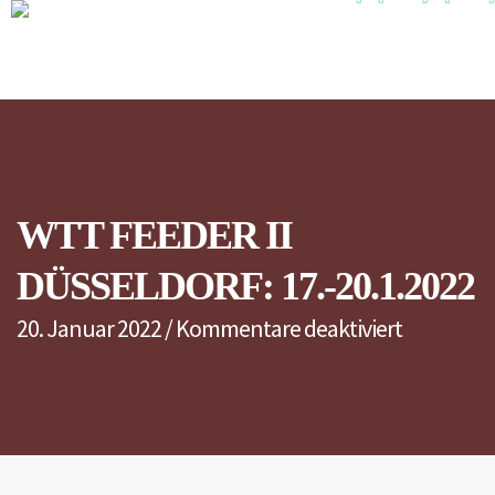
WTT FEEDER II
DÜSSELDORF: 17.-20.1.2022
für
20. Januar 2022
/
Kommentare deaktiviert
WTT
Feeder
II
Düsseldor
17.-20.1.2