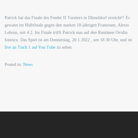
Patrick hat das Finale des Feeder II Turniers in Düsseldorf erreicht!! Er
gewann im Halbfinale gegen den starken 18-jährigen Franzosen, Alexis
Lebrun, mit 4:2. Im Finale trifft Patrick nun auf den Rumänen Ovidiu
Ionescu. Das Spiel ist am Donnerstag, 20.1.2022 , um 18:30 Uhr, und ist
live an Tisch 1 auf You Tube
zu sehen.
Posted in:
News