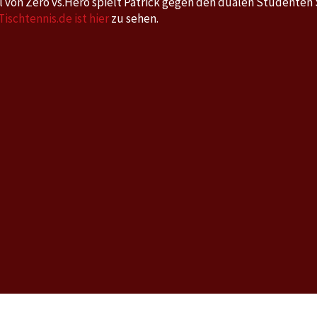
el von Zero vs.Hero spielt Patrick gegen den dualen Studenten
ischtennis.de ist hier
zu sehen.