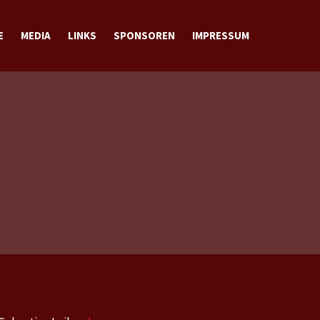
E
MEDIA
LINKS
SPONSOREN
IMPRESSUM
BILDER
VIDEOS
DOWNLOADS
KONTAKT