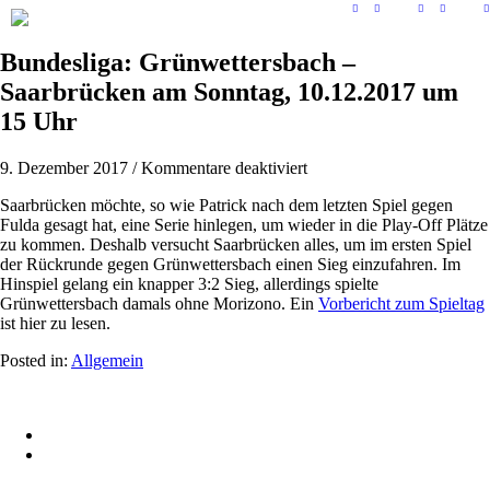
Bundesliga: Grünwettersbach –
Saarbrücken am Sonntag, 10.12.2017 um
15 Uhr
für
9. Dezember 2017
/
Kommentare deaktiviert
Bundesliga:
Saarbrücken möchte, so wie Patrick nach dem letzten Spiel gegen
Grünwettersbach
Fulda gesagt hat, eine Serie hinlegen, um wieder in die Play-Off Plätze
–
zu kommen. Deshalb versucht Saarbrücken alles, um im ersten Spiel
Saarbrücken
der Rückrunde gegen Grünwettersbach einen Sieg einzufahren. Im
am
Hinspiel gelang ein knapper 3:2 Sieg, allerdings spielte
Sonntag,
Grünwettersbach damals ohne Morizono. Ein
Vorbericht zum Spieltag
10.12.2017
ist hier zu lesen.
um
15
Posted in:
Allgemein
Uhr
© 2015 Patrick Franziska