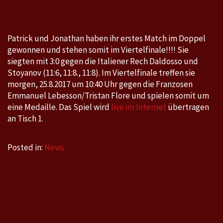
World
Tour,
Czech
Patrick und Jonathan haben ihr erstes Match im Doppel
Open,
gewonnen und stehen somit im Viertelfinale!!!! Sie
Olomouc,
siegten mit 3:0 gegen die Italiener Rech Daldosso und
CZE
Stoyanov (11:6, 11:8., 11:8). Im Viertelfinale treffen sie
Aug
morgen, 25.8.2017 um 10:40 Uhr gegen die Franzosen
Emmanuel Lebesson/Tristan Flore und spielen somit um
22
eine Medaille. Das Spiel wird
live im Internet
übertragen
-
an Tisch 1.
Aug
27
Posted in:
News