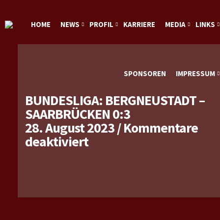
HOME
NEWS
PROFIL
KARRIERE
MEDIA
LINKS
SPONSOREN
IMPRESSUM
BUNDESLIGA: BERGNEUSTADT –
SAARBRÜCKEN 0:3
28. August 2023
/
Kommentare
für
deaktiviert
Bundesliga:
Bergneustadt
–
Saarbrücken
0:3