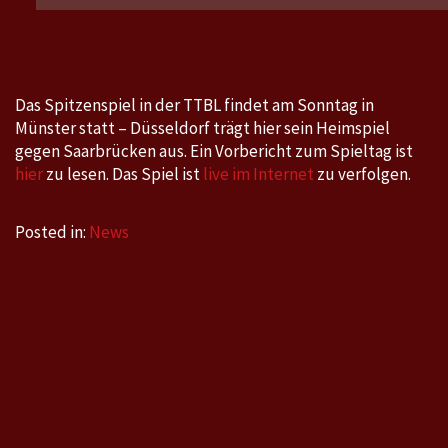
Saarbrücken
am
Sonntag,
26.2.2017
Das Spitzenspiel in der TTBL findet am Sonntag in
um
Münster statt – Düsseldorf trägt hier sein Heimspiel
15
gegen Saarbrücken aus. Ein Vorbericht zum Spieltag ist
Uhr
hier
zu lesen. Das Spiel ist
live im Internet
zu verfolgen.
in
Münster
Posted in:
News