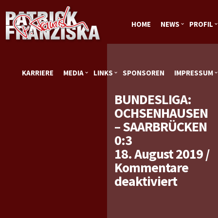
HOME
NEWS
PROFIL
KARRIERE
MEDIA
LINKS
SPONSOREN
IMPRESSUM
BUNDESLIGA:
OCHSENHAUSEN
– SAARBRÜCKEN
0:3
18. August 2019
/
Kommentare
für
deaktiviert
Bundes
Ochsen