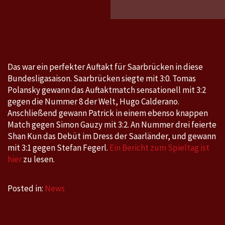
–
Saarbr
0:3
Das war ein perfekter Auftakt für Saarbrücken in diese
Bundesligasaison. Saarbrücken siegte mit 3:0. Tomas
Polansky gewann das Auftaktmatch sensationell mit 3:2
gegen die Nummer 8 der Welt, Hugo Calderano.
Anschließend gewann Patrick in einem ebenso knappen
Match gegen Simon Gauzy mit 3:2. An Nummer drei feierte
Shan Kun das Debüt im Dress der Saarländer, und gewann
mit 3:1 gegen Stefan Fegerl.
Ein Bericht zum Spieltag ist
hier
zu lesen.
Posted in:
News