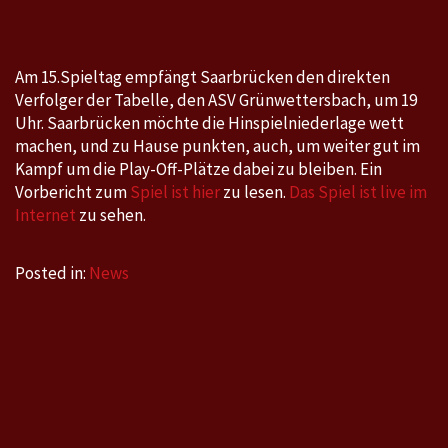
am
Dienstag,
26.1.2021
Am 15.Spieltag empfängt Saarbrücken den direkten
um
Verfolger der Tabelle, den ASV Grünwettersbach, um 19
19
Uhr. Saarbrücken möchte die Hinspielniederlage wett
Uhr
machen, und zu Hause punkten, auch, um weiter gut im
Kampf um die Play-Off-Plätze dabei zu bleiben. Ein
Vorbericht zum
Spiel ist hier
zu lesen.
Das Spiel ist live im
Internet
zu sehen.
Posted in:
News