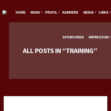
HOME
NEWS
PROFIL
KARRIERE
MEDIA
LINKS
SPONSOREN
IMPRESSUM
ALL POSTS IN “TRAINING”
Training 10.8.-16.8.2026