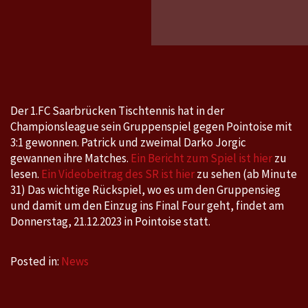
Saarbr
–
Pointoi
3:1
Der 1.FC Saarbrücken Tischtennis hat in der
Championsleague sein Gruppenspiel gegen Pointoise mit
3:1 gewonnen. Patrick und zweimal Darko Jorgic
gewannen ihre Matches.
Ein Bericht zum Spiel ist hier
zu
lesen.
Ein Videobeitrag des SR ist hier
zu sehen (ab Minute
31) Das wichtige Rückspiel, wo es um den Gruppensieg
und damit um den Einzug ins Final Four geht, findet am
Donnerstag, 21.12.2023 in Pointoise statt.
Posted in:
News