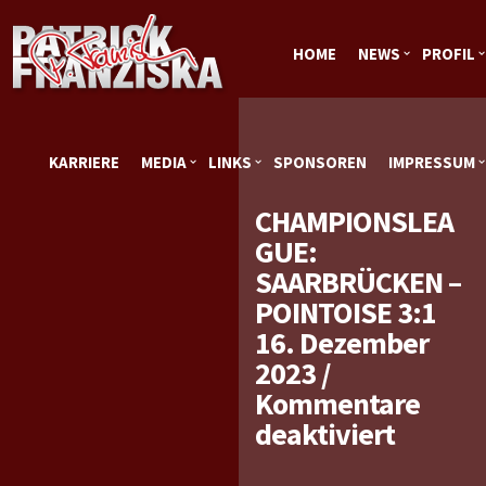
HOME
NEWS
PROFIL
KARRIERE
MEDIA
LINKS
SPONSOREN
IMPRESSUM
CHAMPIONSLEA
GUE:
SAARBRÜCKEN –
POINTOISE 3:1
16. Dezember
2023
/
Kommentare
für
deaktiviert
Champi