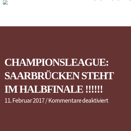
CHAMPIONSLEAGUE:
SAARBRÜCKEN STEHT
IM HALBFINALE !!!!!!
für
11. Februar 2017
/
Kommentare deaktiviert
Champion
Saarbrü
steht