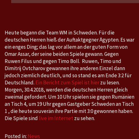
Team
Table
Tennis
Championships
Heute begann die Team WM in Schweden. Für die
in
deutschen Herren hieß der Auftaktgegner Ägypten. Es war
Halmstad,
ein enges Ding; das lag vor allem an der guten Form von
Schweden,
Omar Assar, der seine beiden Spiele gewann. Gegen
29.4.-6.5.2018
Ruwen Filus und gegen Timo Boll. Ruwen, Timo und
Dimitrij Ovtcharov gewannen ihre anderen Einzel dann
jedoch ziemlich deutlich, und so stand es am Ende 3:2 für
Deutschland.
Ein Bericht zum Spiel ist hier
zu lesen.
Morgen, 30.4.2018, werden die deutschen Herren gleich
zweimal gefordert. Um 10 Uhr spielen sie gegen Rumänien
an Tisch 4, um 19 Uhr gegen Gastgeber Schweden an Tisch
1 , die heute souverän ihre Partie mit 3:0 gewonnen haben.
Die Spiele sind
live im Internet
zu sehen.
Posted in:
News