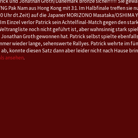
ick und Jonathan Groth/Dänemark Bronze sicher!!!!! Sie gewan
Hong
G Pak Nam aus Hong Kong mit 3:1. Im Halbfinale treffen sie n
Kong
:50 Uhr dt.Zeit) auf die Japaner MORIZONO Masataka/OSHIMA Yu
Open
 Im Einzel verlor Patrick sein Achtelfinal-Match gegen den st
,
 Weltrangliste noch nicht geführt ist, aber wahnsinnig stark spie
 Jonathan Groth gewonnen hat. Patrick selbst spielte ebenfalls
22.5.-27.5.2018
immer wieder lange, sehenswerte Rallyes. Patrick wehrte im fünf
 ab, konnte diesen Satz dann aber leider nicht nach Hause bri
als ansehen
.