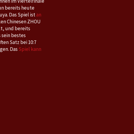
nen im Viertelfinale
un bereits heute
ya. Das Spiel ist
an
arken Chinesen ZHOU
lt, und bereits
 sein bestes
ten Satz bei 10:7
ngen. Das
Spiel kann