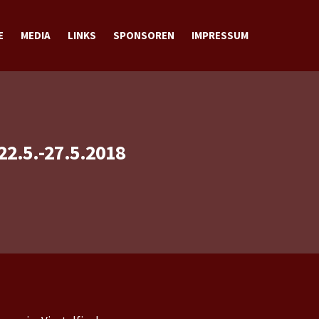
E
MEDIA
LINKS
SPONSOREN
IMPRESSUM
BILDER
VIDEOS
DOWNLOADS
KONTAKT
2.5.-27.5.2018