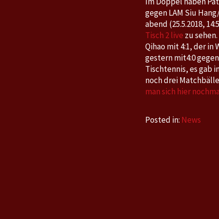
Im Doppel haben Patr
gegen LAM Siu Hang/N
abend (25.5.2018, 14
Tisch 2 live
zu sehen.
Qihao mit 4:1, der in
gestern mit4:0 gegen
Tischtennis, es gab 
noch drei Matchbälle
man sich hier nochm
Posted in:
News