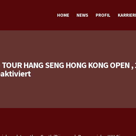
HOME
NEWS
PROFIL
KARRIER
TERMINE
TRAINING
SPORTLICH
STECKBRIEF sportlich
PRIVAT
STECKBRIEF privat
TOUR HANG SENG HONG KONG OPEN , 2
für
ktiviert
Seamaster
2018
ITTF
World
Tour
Hang
Seng