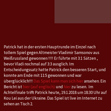
Seamas
2018
ITTF
World
Tour,
Hungar
Open,
Patrick hat in der ersten Hauptrunde im Einzel nach
15.1.-2
tollem Spiel gegen Altmeister Vladimir Samsonov aus
Weißrussland gewonnen !!!! Er führte mit 3:1 Sätzen ,
bevor Vladi nochmal auf 3:3 ausglich. Im
Entscheidungssatz hatte Patrick den besseren Start, und
konnte am Ende mit 11:5 gewonnen und war
überglücklich!!!
Das Spiel kann man sich hier
ansehen. Ein
Bericht ist
hier (auf englisch)
und
hier
zu lesen. Im
Achtelfinale trifft Patrick heute, 19.1.2018 um 18:30 Uhr auf
Kou Lei aus der Ukraine. Das Spiel ist live im Internet zu
sehen an Tisch 2.