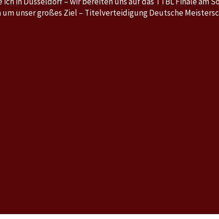
 ich in Düsseldorf – wir bereiten uns auf das TTBL Finale am So
 um unser großes Ziel – Titelverteidigung Deutsche Meistersch