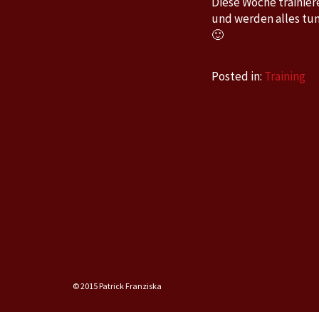
Diese Woche trainiere
und werden alles tun
🙂
Posted in:
Training
© 2015 Patrick Franziska