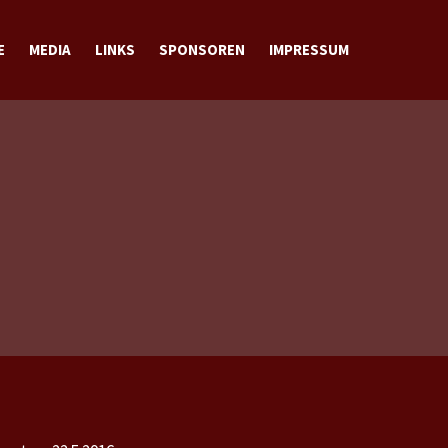
E
MEDIA
LINKS
SPONSOREN
IMPRESSUM
BILDER
VIDEOS
DOWNLOADS
KONTAKT