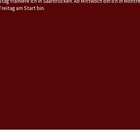
ag trainiere ich in Saarbrücken. Ab Mittwoch bin ich in Montre
reitag am Start bin.