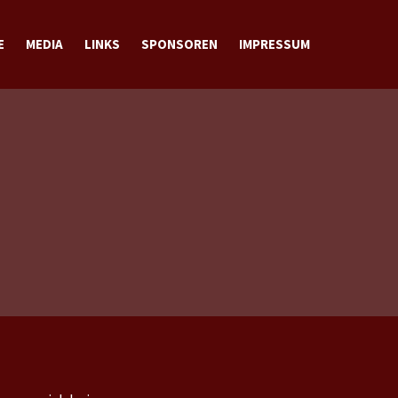
E
MEDIA
LINKS
SPONSOREN
IMPRESSUM
BILDER
VIDEOS
DOWNLOADS
KONTAKT