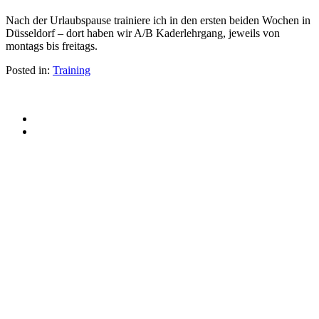
Training:
Nach der Urlaubspause trainiere ich in den ersten beiden Wochen in
2.7.-15.7.2018
Düsseldorf – dort haben wir A/B Kaderlehrgang, jeweils von
montags bis freitags.
Posted in:
Training
© 2015 Patrick Franziska