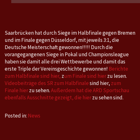
30./31.5.2026:
Saarbrücken
gewinnt
die
Saarbrücken hat durch Siege im Halbfinale gegen Bremen
Deutsche
und im Finale gegen Düsseldorf, mit jeweils 3:1, die
Meisterschaft
Deutsche Meisterschaft gewonnen!!!!! Durch die
und
vorangegangenen Siege in Pokal und Championsleague
das
haben sie damit alle drei Wettbewerbe und damit das
erste Triple der Vereinsgeschichte gewonnen!
Berichte
Triple
zum Halbfinale sind hier,
z
um Finale sind hier
zu lesen.
Videobeiträge des SR zum Halbfinale
sind hier,
zum
Finale hier
zu sehen.
Außerdem hat die ARD Sportschau
ebenfalls Ausschnitte gezeigt, die hier
zu sehen sind.
Posted in:
News