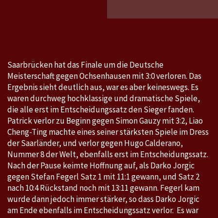
Ochsen
–
Saarbr
3:0
Saarbrücken hat das Finale um die Deutsche
Meisterschaft gegen Ochsenhausen mit 3:0 verloren. Das
Ergebnis sieht deutlich aus, war es aber keineswegs. Es
waren durchweg hochklassige und dramatische Spiele,
die alle erst im Entscheidungssatz den Sieger fanden.
Patrick verlor zu Beginn gegen Simon Gauzy mit 3:2, Liao
Cheng-Ting machte eines seiner stärksten Spiele im Dress
der Saarländer, und verlor gegen Hugo Calderano,
Nummer 8 der Welt, ebenfalls erst im Entscheidungssatz.
Nach der Pause keimte Hoffnung auf, als Darko Jorgic
gegen Stefan Fegerl Satz 1 mit 11:1 gewann, und Satz 2
nach 10:4 Rückstand noch mit 13:11 gewann. Fegerl kam
wurde dann jedoch immer stärker, so dass Darko Jorgic
am Ende ebenfalls im Entscheidungssatz verlor. Es war