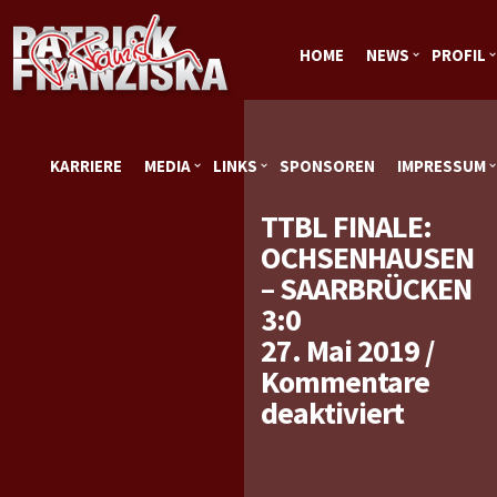
HOME
NEWS
PROFIL
KARRIERE
MEDIA
LINKS
SPONSOREN
IMPRESSUM
TTBL FINALE:
OCHSENHAUSEN
– SAARBRÜCKEN
3:0
27. Mai 2019
/
Kommentare
für
deaktiviert
TTBL
Finale: