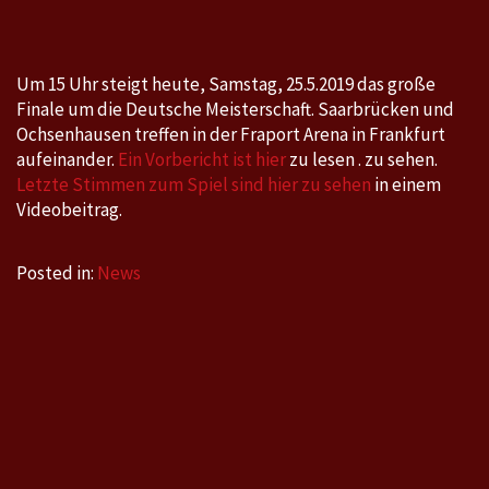
Ochsenhausen,
Samstag,
25.5.2019
Um 15 Uhr steigt heute, Samstag, 25.5.2019 das große
um
Finale um die Deutsche Meisterschaft. Saarbrücken und
15
Ochsenhausen treffen in der Fraport Arena in Frankfurt
Uhr
aufeinander.
Ein Vorbericht ist hier
zu lesen . zu sehen.
Letzte Stimmen zum Spiel sind hier zu sehen
in einem
Videobeitrag.
Posted in:
News