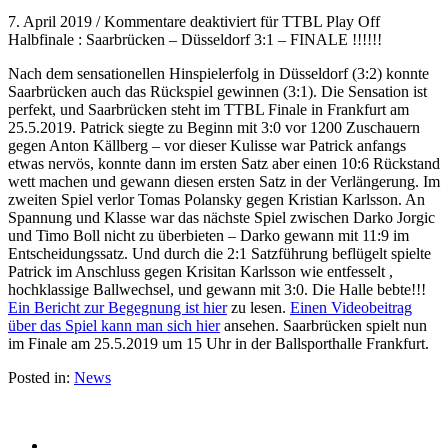
7. April 2019
/
Kommentare deaktiviert
für TTBL Play Off
Halbfinale : Saarbrücken – Düsseldorf 3:1 – FINALE !!!!!!
Nach dem sensationellen Hinspielerfolg in Düsseldorf (3:2) konnte
Saarbrücken auch das Rückspiel gewinnen (3:1). Die Sensation ist
perfekt, und Saarbrücken steht im TTBL Finale in Frankfurt am
25.5.2019. Patrick siegte zu Beginn mit 3:0 vor 1200 Zuschauern
gegen Anton Källberg – vor dieser Kulisse war Patrick anfangs
etwas nervös, konnte dann im ersten Satz aber einen 10:6 Rückstand
wett machen und gewann diesen ersten Satz in der Verlängerung. Im
zweiten Spiel verlor Tomas Polansky gegen Kristian Karlsson. An
Spannung und Klasse war das nächste Spiel zwischen Darko Jorgic
und Timo Boll nicht zu überbieten – Darko gewann mit 11:9 im
Entscheidungssatz. Und durch die 2:1 Satzführung beflügelt spielte
Patrick im Anschluss gegen Krisitan Karlsson wie entfesselt ,
hochklassige Ballwechsel, und gewann mit 3:0. Die Halle bebte!!!
Ein Bericht zur Begegnung ist hier
zu lesen.
Einen Videobeitrag
über das Spiel kann man sich hier
ansehen. Saarbrücken spielt nun
im Finale am 25.5.2019 um 15 Uhr in der Ballsporthalle Frankfurt.
Posted in:
News
© 2015 Patrick Franziska