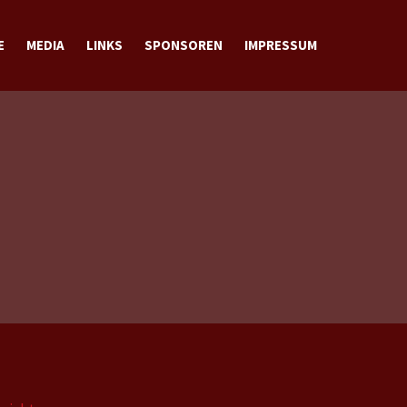
E
MEDIA
LINKS
SPONSOREN
IMPRESSUM
BILDER
VIDEOS
DOWNLOADS
KONTAKT