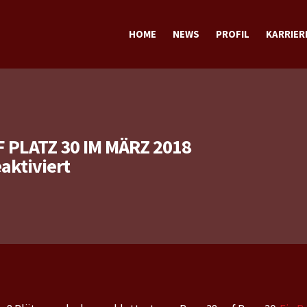
HOME
NEWS
PROFIL
KARRIER
TERMINE
TRAINING
SPORTLICH
STECKBRIEF sportlich
PRIVAT
STECKBRIEF privat
 PLATZ 30 IM MÄRZ 2018
für
ktiviert
Weltrangliste:
Patrick
auf
Platz
30
im
März