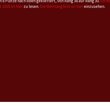
m 8 Plätze nach oben geklettert, von Rang 38 auf Rang 30.
Ein B
2018
 2018 ist hier
zu lesen.
Die Weltrangliste ist hier
einzusehen.