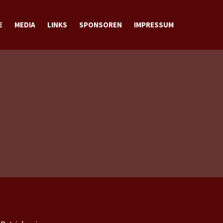
E
MEDIA
LINKS
SPONSOREN
IMPRESSUM
BILDER
VIDEOS
DOWNLOADS
KONTAKT