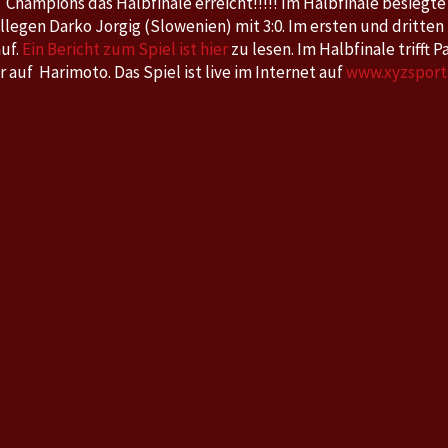
 Champions das Halbfinale erreicht!!!!! Im Halbfinale besiegte
egen Darko Jorgig (Slowenien) mit 3:0. Im ersten und dritten 
uf.
Ein Bericht zum Spiel ist hier
zu lesen. Im Halbfinale trifft P
r auf Harimoto. Das Spiel ist live im Internet auf
www.xyzsports