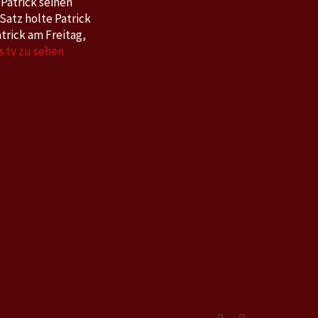
 Patrick seinen
Satz holte Patrick
atrick am Freitag,
.tv zu sehen