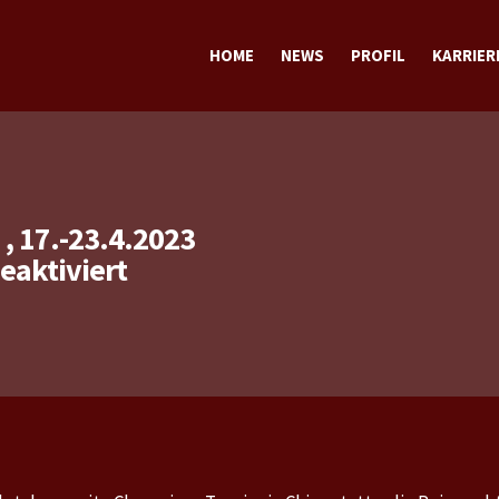
HOME
NEWS
PROFIL
KARRIER
TERMINE
TRAINING
SPORTLICH
STECKBRIEF sportlich
PRIVAT
STECKBRIEF privat
 17.-23.4.2023
für
aktiviert
WTT
Champions
Macao
2023
,
17.-23.4.2023