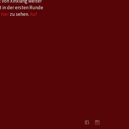
t von Xinxiang weiter
kt in der ersten Runde
 hier
zu sehen.
Auf