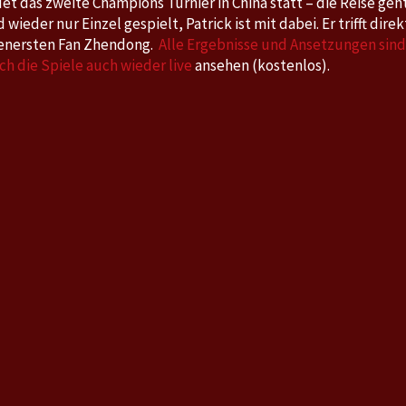
det das zweite Champions Turnier in China statt – die Reise geh
 wieder nur Einzel gespielt, Patrick ist mit dabei. Er trifft dire
tenersten Fan Zhendong.
Alle Ergebnisse und Ansetzungen sind
h die Spiele auch wieder live
ansehen (kostenlos).