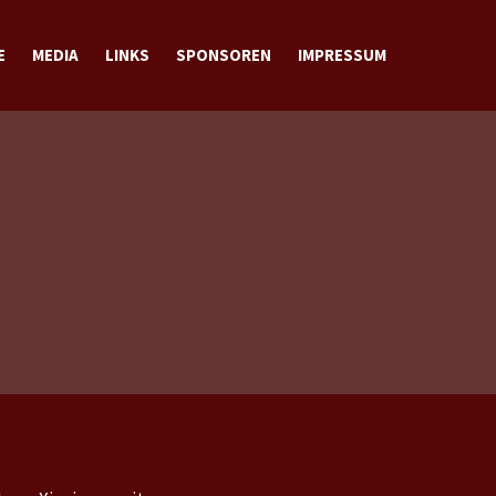
E
MEDIA
LINKS
SPONSOREN
IMPRESSUM
BILDER
VIDEOS
DOWNLOADS
KONTAKT