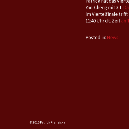
Patrick hat das Vier
Yan-Cheng mit 3:1.
Da
Im Viertelfinale trif
11:40 Uhr dt. Zeit
an 
Posted in:
News
© 2015 Patrick Franziska