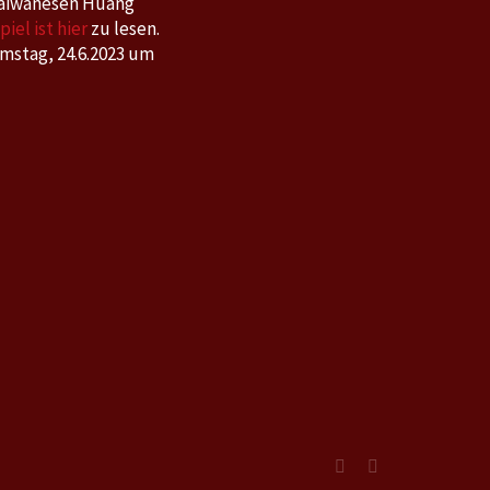
 Taiwanesen Huang
iel ist hier
zu lesen.
Samstag, 24.6.2023 um