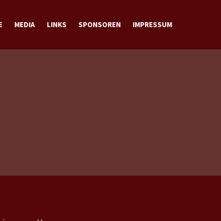
E
MEDIA
LINKS
SPONSOREN
IMPRESSUM
BILDER
VIDEOS
DOWNLOADS
KONTAKT