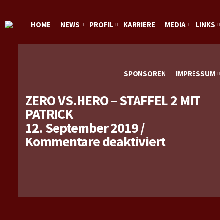
HOME
NEWS
PROFIL
KARRIERE
MEDIA
LINKS
SPONSOREN
IMPRESSUM
ZERO VS.HERO – STAFFEL 2 MIT
PATRICK
12. September 2019
/
für
Kommentare deaktiviert
Zero
vs.Hero
–
Staffel
2