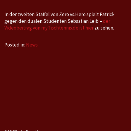
mit
Patrick
In der zweiten Staffel von Zero vs.Hero spielt Patrick
gegen den dualen Studenten Sebastian Leib –
der
Videobeitrag von myTischtennis.de ist hier
zu sehen.
Posted in:
News